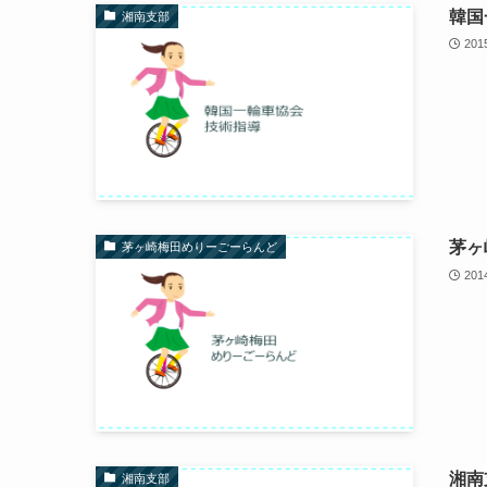
韓国
湘南支部
20
茅ヶ
茅ヶ崎梅田めりーごーらんど
20
湘南
湘南支部