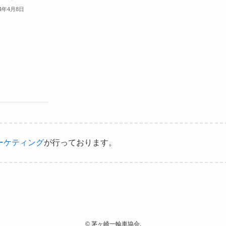
14年4月8日
ーケティング
が行っております。
©
茅ヶ崎一輪車協会.