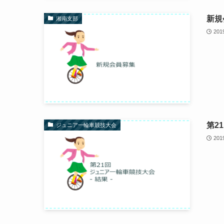
新規
湘南支部
20
第2
ジュニア一輪車競技大会
20