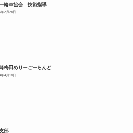
一輪車協会 技術指導
15年2月28日
崎梅田めりーごーらんど
14年4月10日
支部